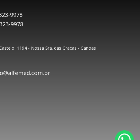
323-9978
9323-9978
astelo, 1194 - Nossa Sra. das Gracas - Canoas
o@alfemed.com.br