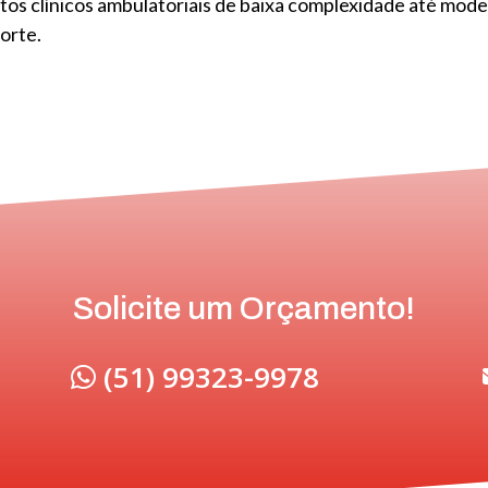
tos clínicos ambulatoriais de baixa complexidade até mod
orte.
Solicite um Orçamento!
(51) 99323-9978