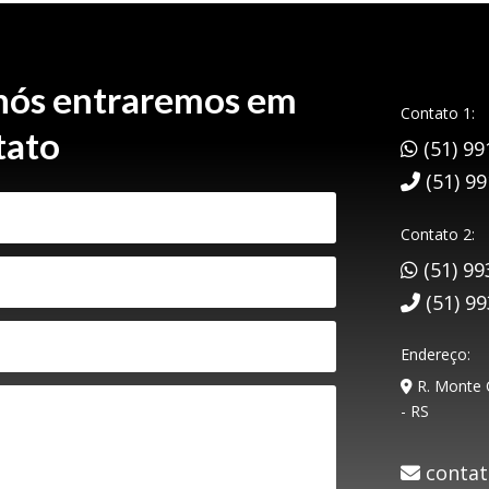
 nós entraremos em
Contato 1:
tato
(51) 99
(51) 9
Contato 2:
(51) 99
(51) 9
Endereço:
R. Monte C
- RS
contat