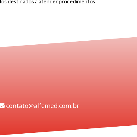
elos destinados a atender procedimentos
contato@alfemed.com.br