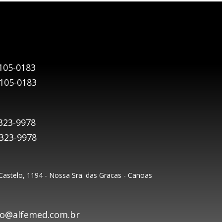
105-0183
9105-0183
323-9978
9323-9978
astelo, 1194 - Nossa Sra. das Gracas - Canoas
o@alfemed.com.br