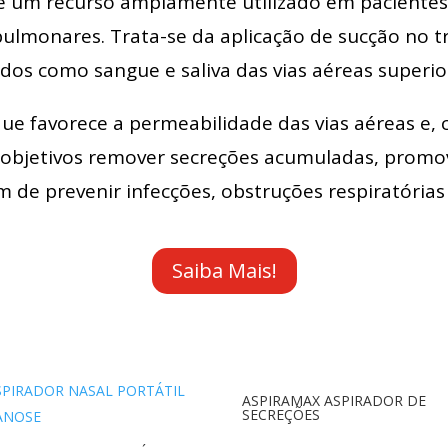
s é um recurso amplamente utilizado em paciente
ulmonares. Trata-se da aplicação de sucção no tr
dos como sangue e saliva das vias aéreas superior
e favorece a permeabilidade das vias aéreas e, 
objetivos remover secreções acumuladas, promove
m de prevenir infecções, obstruções respiratórias
Saiba Mais!
ASPIRAMAX ASPIRADOR DE
SECREÇÕES