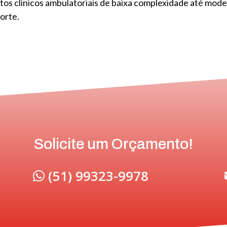
tos clínicos ambulatoriais de baixa complexidade até mod
orte.
Solicite um Orçamento!
(51) 99323-9978