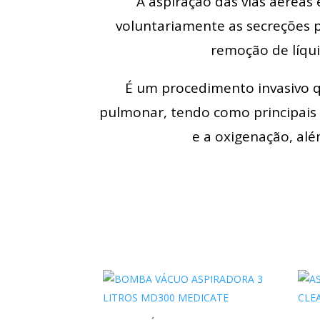
A aspiração das vias aérea
voluntariamente as secreções p
remoção de líqui
É um procedimento invasivo qu
pulmonar, tendo como principais 
e a oxigenação, alé