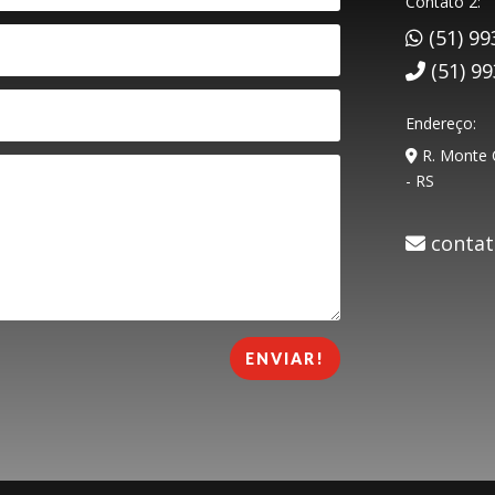
Contato 2:
(51) 99
(51) 9
Endereço:
R. Monte C
- RS
contat
ENVIAR!