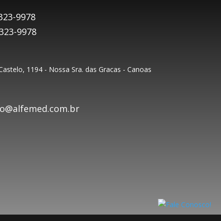
323-9978
9323-9978
astelo, 1194 - Nossa Sra. das Gracas - Canoas
o@alfemed.com.br