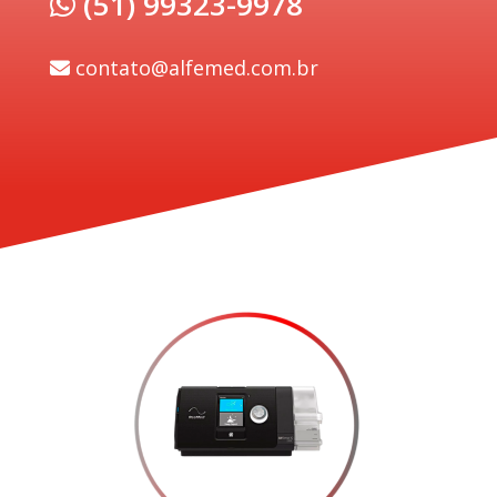
(51) 99323-9978
contato@alfemed.com.br