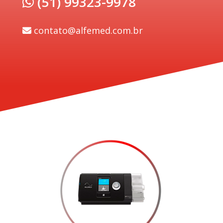
(51) 99323-9978
contato@alfemed.com.br