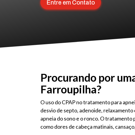
Entre em Contato
Procurando por uma
Farroupilha?
O uso do CPAP no tratamento para apnei
desvio de septo, adenoide, relaxamento 
apneia do sono e o ronco. O tratamento
como dores de cabeça matinais, cansaço,