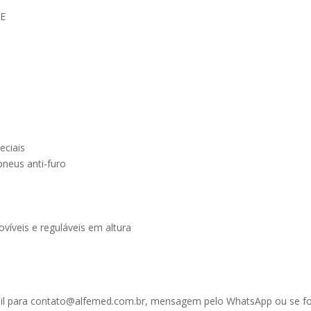
BE
eciais
pneus anti-furo
movíveis e reguláveis em altura
ail para contato@alfemed.com.br, mensagem pelo WhatsApp ou se for