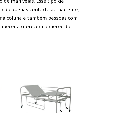
 de manivelas. Esse tipo de
o não apenas conforto ao paciente,
s na coluna e também pessoas com
 cabeceira oferecem o merecido