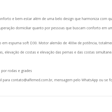
forto e bem-estar além de uma belo design que harmoniza com qu
uperação domiciliar quanto por pessoas que buscam conforto em uma
o em espuma soft D30. Motor alemão de 400w de potência, totalmen
s, elevação de costas e elevação das pernas e das costas simultan
 por rodas e grades
ail para contato@alfemed.com.br, mensagem pelo WhatsApp ou se for