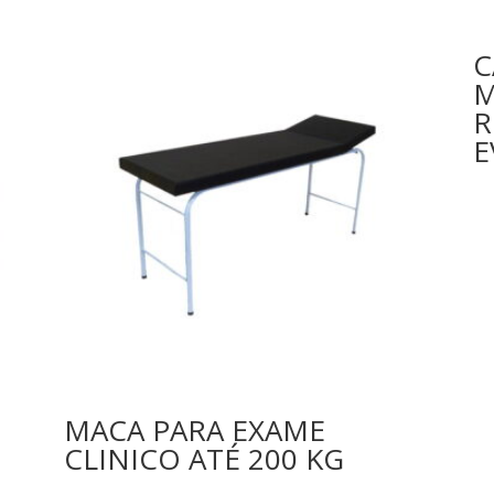
C
M
R
E
MACA PARA EXAME
CLINICO ATÉ 200 KG