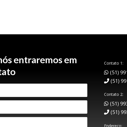
 nós entraremos em
Contato 1:
tato
(51) 99
(51) 9
Contato 2:
(51) 99
(51) 9
Endereço: