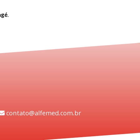
agé
.
contato@alfemed.com.br