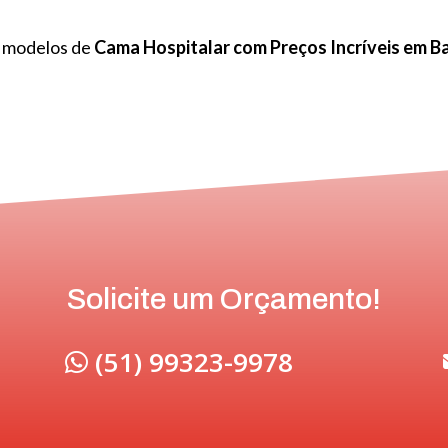
s modelos de
Cama Hospitalar com Preços Incríveis em B
Solicite um Orçamento!
(51) 99323-9978