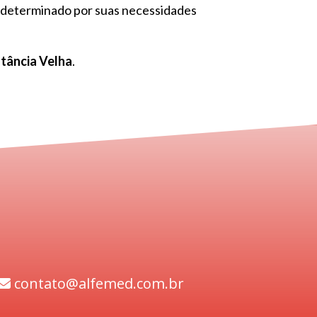
 determinado por suas necessidades
stância Velha
.
contato@alfemed.com.br