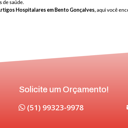
s de saúde.
Artigos Hospitalares em Bento Gonçalves,
aqui você enc
Solicite um Orçamento!
(51) 99323-9978