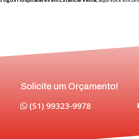
Solicite um Orçamento!
(51) 99323-9978