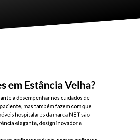
es em Estância Velha?
tante a desempenhar nos cuidados de
 do paciente, mas também fazem com que
s móveis hospitalares da marca NET são
rência elegante, design inovador e
ra os melhores móveis, com os melhores