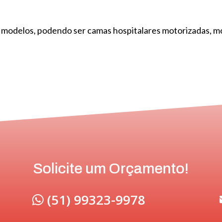
 modelos, podendo ser camas hospitalares motorizadas, m
Solicite um Orçamento!
(51) 99323-9978