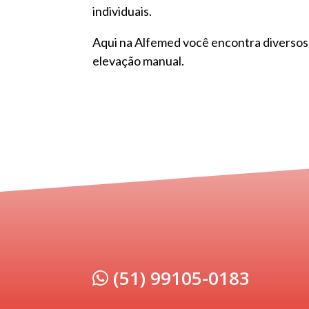
individuais.
Aqui na Alfemed você encontra diversos
elevação manual.
(51) 99105-0183