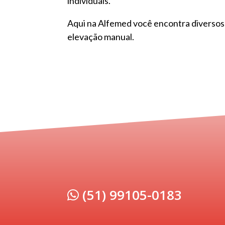
individuais.
Aqui na Alfemed você encontra diversos
elevação manual.
(51) 99105-0183