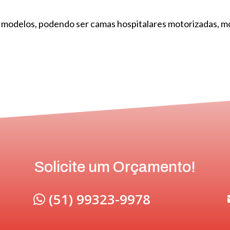
 modelos, podendo ser camas hospitalares motorizadas, m
Solicite um Orçamento!
(51) 99323-9978