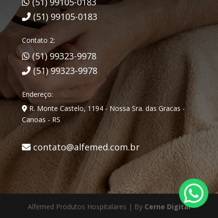
(51) 99105-0183
(51) 99105-0183
Contato 2:
(51) 99323-9978
(51) 99323-9978
Endereço:
R. Monte Castelo, 1194 - Nossa Sra. das Gracas -
Canoas - RS
contato@alfemed.com.br
Alfemed Produtos Hospitalares | By
Cerne Digital