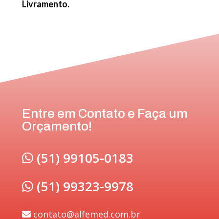
Livramento.
Entre em Contato e Faça um
Orçamento!
(51) 99105-0183
(51) 99323-9978
contato@alfemed.com.br