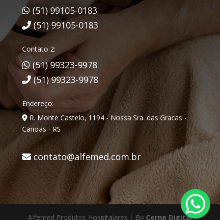
(51) 99105-0183
(51) 99105-0183
Contato 2:
(51) 99323-9978
(51) 99323-9978
Endereço:
R. Monte Castelo, 1194 - Nossa Sra. das Gracas -
Canoas - RS
contato@alfemed.com.br
Alfemed Produtos Hospitalares | By
Cerne Digital