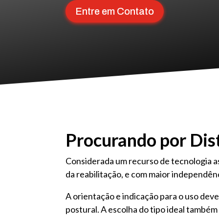
Entre em Contato
Procurando por Dis
Considerada um recurso de tecnologia ass
da reabilitação, e com maior independên
A orientação e indicação para o uso deve
postural. A escolha do tipo ideal também