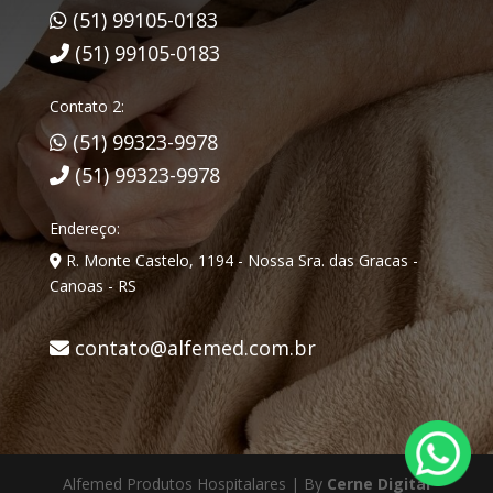
(51) 99105-0183
(51) 99105-0183
Contato 2:
(51) 99323-9978
(51) 99323-9978
Endereço:
R. Monte Castelo, 1194 - Nossa Sra. das Gracas -
Canoas - RS
contato@alfemed.com.br
Alfemed Produtos Hospitalares | By
Cerne Digital