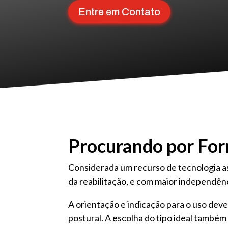
Entre em Contato
Procurando por For
Considerada um recurso de tecnologia ass
da reabilitação, e com maior independên
A orientação e indicação para o uso deve
postural. A escolha do tipo ideal também