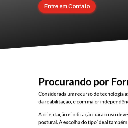
Entre em Contato
Procurando por For
Considerada um recurso de tecnologia ass
da reabilitação, e com maior independên
A orientação e indicação para o uso deve
postural. A escolha do tipo ideal também